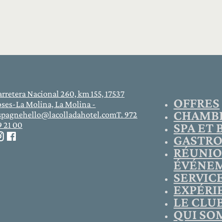
rretera Nacional 260, km 155, 17537
OFFRES
oses-La Molina, La Molina -
CHAMB
spagne
hello@lacolladahotel.com
T. 972
9 21 00
SPA ET 
GASTR
RÉUNIO
ÉVÉNE
SERVIC
EXPÉRI
LE CLU
QUI SO