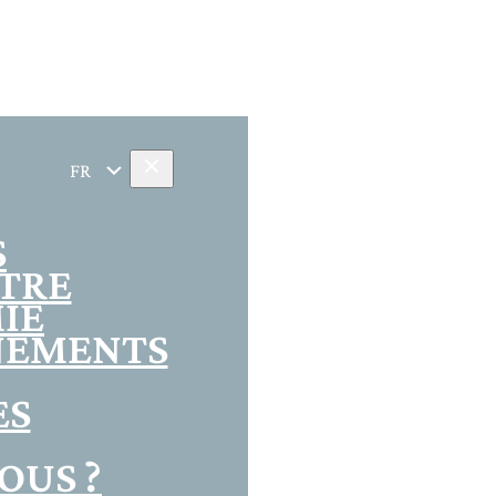
Se connecter
FR
S
ÊTRE
IE
NEMENTS
ES
OUS ?