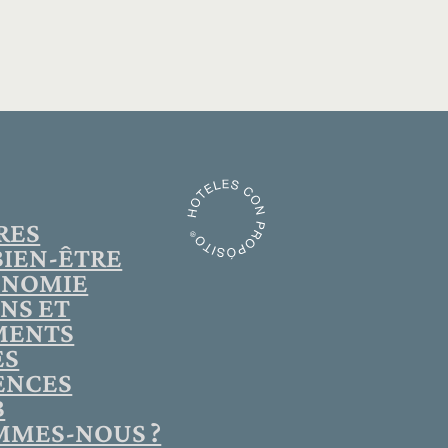
RES
BIEN-ÊTRE
ONOMIE
NS ET
MENTS
ES
ENCES
B
MMES-NOUS ?