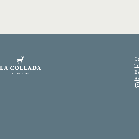
Ca
T
E
8