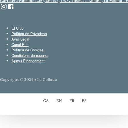
Carretera Nacional 260, km 155, 17537 Toses-La Molina, La Molina -
El Club
Política de Privadesa
Avís Legal
Canal Ètic
Política de Cookies
Condicions de reserva
Ajuts i Finançament
Copyright © 2024 • La Collada
CA
EN
FR
ES